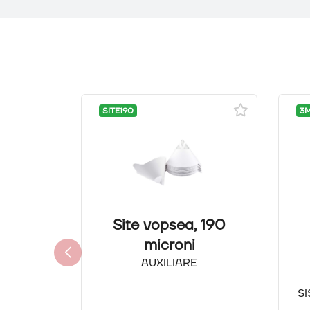
SITE190
3M
Site vopsea, 190
microni
AUXILIARE
S