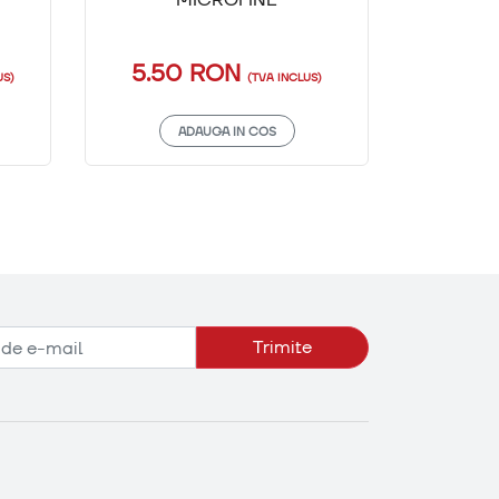
5.50 RON
10.
US)
(TVA INCLUS)
ADAUGA IN COS
Trimite