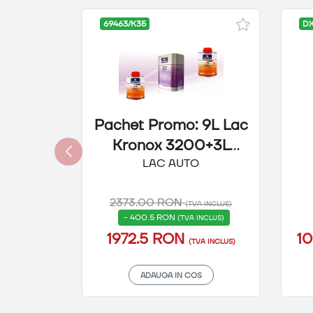
69463/K35
DX
Pachet Promo: 9L Lac
Kronox 3200+3L
Activator K35,
LAC AUTO
Roberlo
2373.00 RON
(TVA INCLUS)
- 400.5 RON
(TVA INCLUS)
1972.5 RON
1
(TVA INCLUS)
ADAUGA IN COS