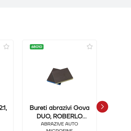
68010
3M26026
:1,
Bureti abrazivi Gova
3M PPS
DUO, ROBERLO
125 m
Abrazivi - Microfine
ABRAZIVE AUTO
SISTEM
MICROFINE