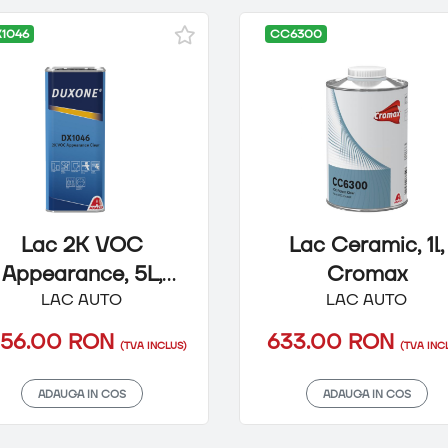
1046
CC6300
Lac 2K VOC
Lac Ceramic, 1l,
Appearance, 5L,
Cromax
LAC AUTO
Duxone
LAC AUTO
056.00 RON
633.00 RON
(TVA INCLUS)
(TVA INC
ADAUGA IN COS
ADAUGA IN COS