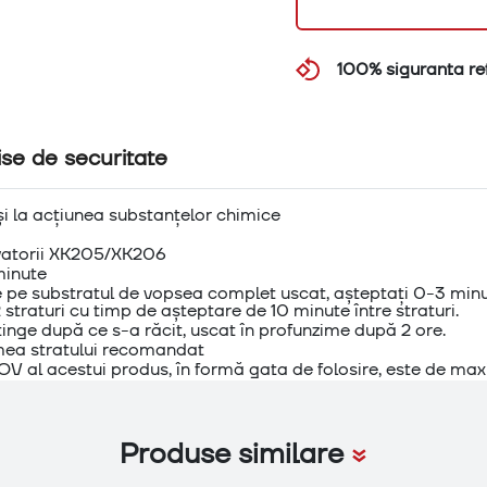
100% siguranta ret
ise de securitate
 și la acțiunea substanțelor chimice
ivatorii XK205/XK206
minute
re pe substratul de vopsea complet uscat, așteptați 0-3 minu
straturi cu timp de așteptare de 10 minute între straturi.
tinge după ce s-a răcit, uscat în profunzime după 2 ore.
imea stratului recomandat
COV al acestui produs, în formă gata de folosire, este de ma
Produse similare