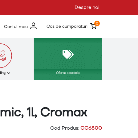
Despre noi
0
Cos de cumparaturi
Contul meu
ling
Oferte speciale
mic, 1l, Cromax
Cod Produs:
CC6300