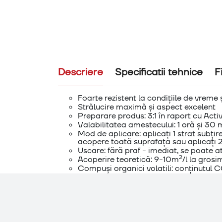
Descriere
Specificatii tehnice
F
Foarte rezistent la condițiile de vreme
Strălucire maximă și aspect excelent
Preparare produs: 3:1 în raport cu Act
Valabilitatea amestecului: 1 oră și 30 
Mod de aplicare: aplicați 1 strat subți
acopere toată suprafața sau aplicați 2 
Uscare: fără praf - imediat, se poate a
2
Acoperire teoretică: 9-10m
/l la gros
Compuși organici volatili: conținutul 