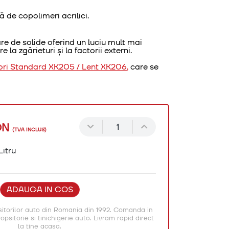
 de copolimeri acrilici.
e de solide oferind un luciu mult mai
e la zgârieturi și la factorii externi.
ori
Standard XK205
/
Lent XK206
,
care se
ON
(TVA INCLUS)
Litru
ADAUGA IN COS
itorilor auto din Romania din 1992. Comanda in
psitorie si tinichigerie auto. Livram rapid direct
la tine acasa.