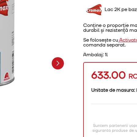
Lac 2K pe bază
Conține o proporție mar
durabil și rezistență mar
Se folosește cu
Activat
comanda separat.
Ambalaj: 1l
633.00
R
Unitate de masura:
Suntem partenerii vops
siguranta produse de vo