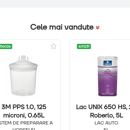
Cele mai vandute
16026
601231
3M PPS 1.0, 125
Lac UNIX 650 HS, 2
microni, 0.65L
Roberlo, 5L
ISTEM DE PREPARARE A
LAC AUTO
VOPSELEI
5L