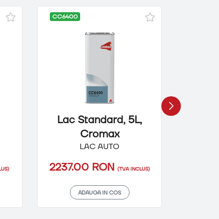
CC6400
CC6600
Lac Standard, 5L,
Lac 
Cromax
LAC AUTO
2237.00 RON
2892
LUS)
(TVA INCLUS)
ADAUGA IN COS