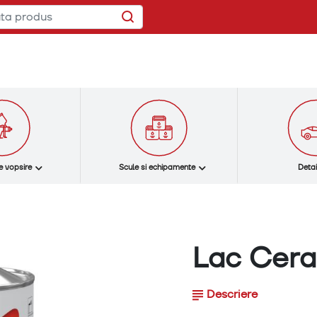
e vopsire
Scule si echipamente
Detai
Lac Cera
Descriere