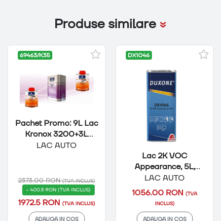
Produse similare
69463/K35
DX1046
Pachet Promo: 9L Lac
Kronox 3200+3L
Activator K35, Roberlo
LAC AUTO
Lac 2K VOC
Appearance, 5L,
Duxone
LAC AUTO
2373.00 RON
(TVA INCLUS)
- 400.5 RON
(TVA INCLUS)
1056.00 RON
(TVA
1972.5 RON
(TVA INCLUS)
INCLUS)
ADAUGA IN COS
ADAUGA IN COS