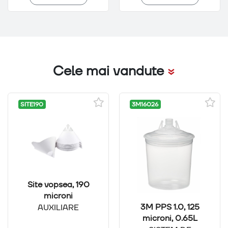
Cele mai vandute
SITE190
3M16026
Site vopsea, 190
microni
3M PPS 1.0, 125
AUXILIARE
microni, 0.65L