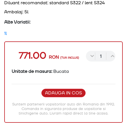
Diluant recomandat: standard S322 / lent S324
Ambalaj: 5l
Alte Variatii:
1l
771.00
RON
(TVA INCLUS)
Unitate de masura:
Bucata
ADAUGA IN COS
Suntem partenerii vopsitorilor auto din Romania din 1992.
Comanda in siguranta produse de vopsitorie si
tinichigerie auto. Livram rapid direct la tine acasa.