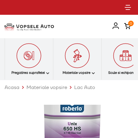
Tog
0
Pregatirea suprafetei
Materiale vopsire
Scule si echipame
Acasa
Materiale vopsire
Lac Auto