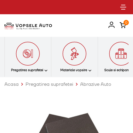
Tog
0
Pregatirea suprafetei
Materiale vopsire
Scule si echipame
Acasa
Pregatirea suprafetei
Abrazive Auto