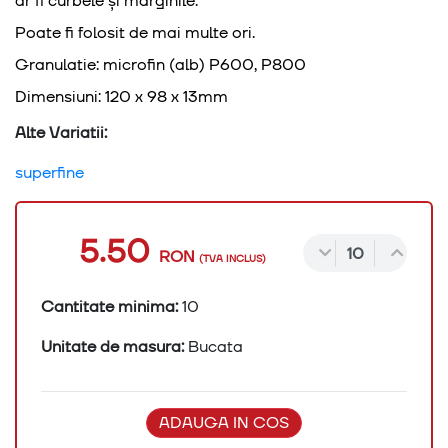
ar fi curbele și marginile.
Poate fi folosit de mai multe ori
.
Granulatie: microfin (alb) P600, P800
Dimensiuni: 120 x 98 x 13mm
Alte Variatii:
superfine
5.50
RON
(TVA INCLUS)
Cantitate minima:
10
Unitate de masura:
Bucata
ADAUGA IN COS