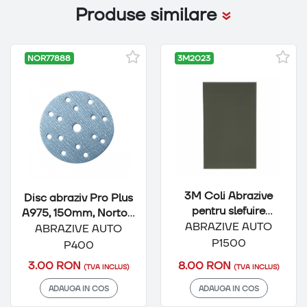
Produse similare
NOR77888
3M2023
3M Coli Abrazive
Disc abraziv Pro Plus
pentru slefuire
A975, 150mm, Norton,
manuala
ABRAZIVE AUTO
P400
ABRAZIVE AUTO
umeda/uscata, P1500
P1500
P400
8.00 RON
3.00 RON
(TVA INCLUS)
(TVA INCLUS)
ADAUGA IN COS
ADAUGA IN COS