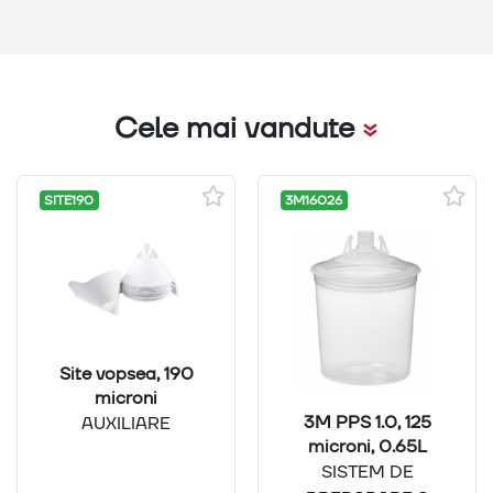
Cele mai vandute
SITE190
3M16026
Site vopsea, 190
microni
3M PPS 1.0, 125
AUXILIARE
microni, 0.65L
SISTEM DE