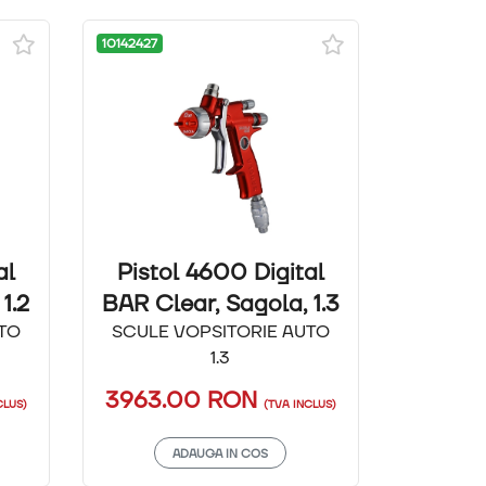
10142427
al
Pistol 4600 Digital
1.2
BAR Clear, Sagola, 1.3
TO
SCULE VOPSITORIE AUTO
1.3
3963.00
RON
CLUS)
(TVA INCLUS)
ADAUGA IN COS