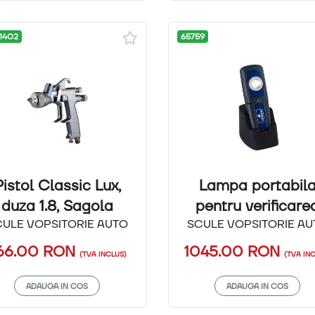
1402
65759
Pistol Classic Lux,
Lampa portabil
duza 1.8, Sagola
pentru verificare
CULE VOPSITORIE AUTO
SCULE VOPSITORIE AU
nuantei, Roberlo
66.00
RON
1045.00
RON
(TVA INCLUS)
(TVA IN
ADAUGA IN COS
ADAUGA IN COS