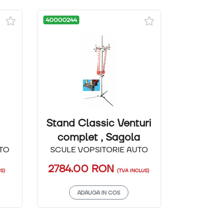
40000244
Stand Classic Venturi
complet , Sagola
TO
SCULE VOPSITORIE AUTO
2784.00
RON
US)
(TVA INCLUS)
ADAUGA IN COS