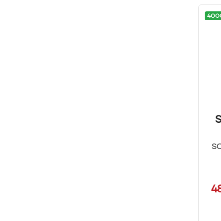
400
S
S
4