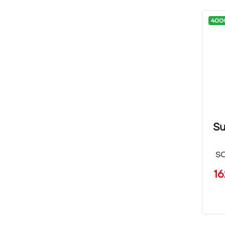
400
Su
S
1