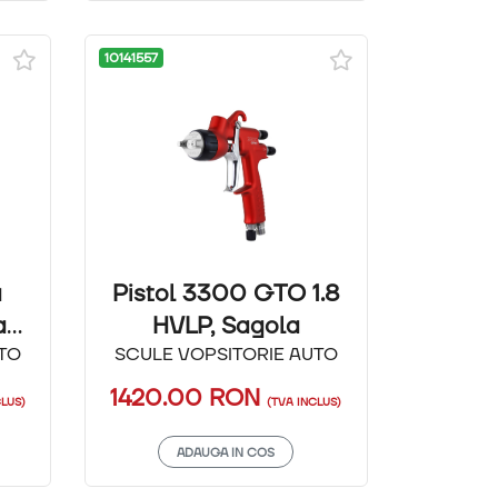
10141557
a
Pistol 3300 GTO 1.8
a
HVLP, Sagola
TO
SCULE VOPSITORIE AUTO
1420.00
RON
CLUS)
(TVA INCLUS)
ADAUGA IN COS