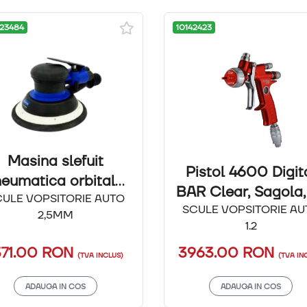
23484
10142423
Masina slefuit
Pistol 4600 Digit
eumatica orbitala,
BAR Clear, Sagola, 
CULE VOPSITORIE AUTO
NORTON, 2,5mm
SCULE VOPSITORIE AU
2,5MM
1.2
371.00
RON
3963.00
RON
(TVA INCLUS)
(TVA IN
ADAUGA IN COS
ADAUGA IN COS