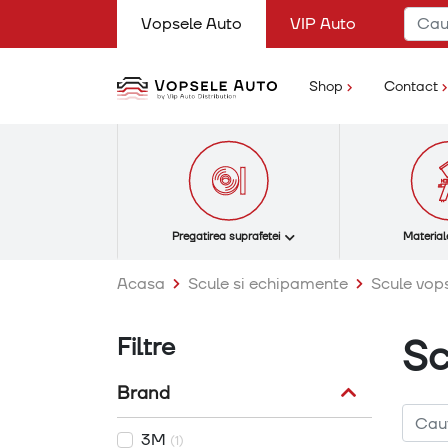
(current)
Vopsele Auto
VIP Auto
(current)
Shop
Contact
Pregatirea suprafetei
Material
Acasa
Scule si echipamente
Scule vops
Sc
Filtre
Brand
3M
(1)