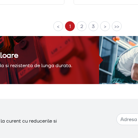
<
1
2
3
>
>>
loare
a si rezistenta de lunga durata.
Adresa de e-mail
a curent cu reducerile si