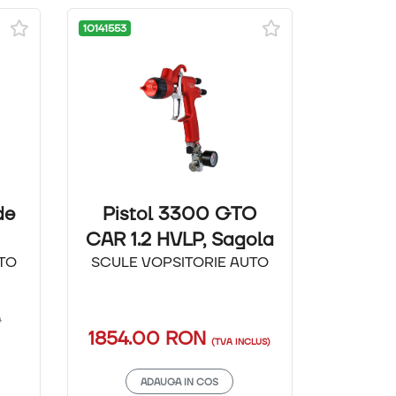
10141553
de
Pistol 3300 GTO
CAR 1.2 HVLP, Sagola
TO
SCULE VOPSITORIE AUTO
)
)
1854.00
RON
(TVA INCLUS)
ADAUGA IN COS