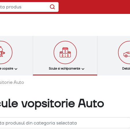
e vopsire
Scule si echipamente
Detai
itorie Auto
ule vopsitorie Auto