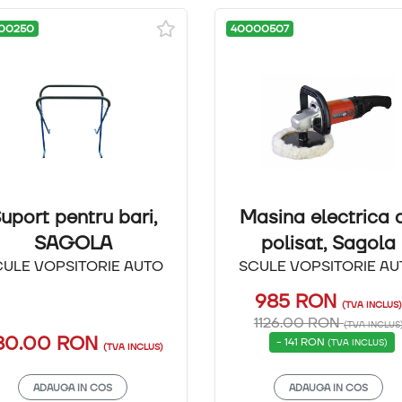
00250
40000507
uport pentru bari,
Masina electrica 
SAGOLA
polisat, Sagola
CULE VOPSITORIE AUTO
SCULE VOPSITORIE AU
985
RON
(TVA INCLUS
1126.00 RON
(TVA INCLUS
80.00
RON
- 141 RON
(TVA INCLUS)
(TVA INCLUS)
ADAUGA IN COS
ADAUGA IN COS