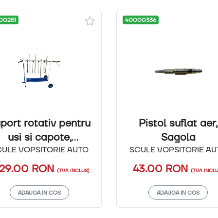
00251
40000336
port rotativ pentru
Pistol suflat aer,
usi si capote,
Sagola
CULE VOPSITORIE AUTO
SAGOLA
SCULE VOPSITORIE AU
629.00
RON
43.00
RON
(TVA INCLUS)
(TVA INCL
ADAUGA IN COS
ADAUGA IN COS