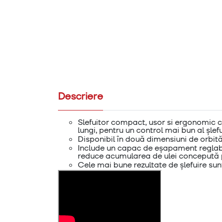
Descriere
Slefuitor compact, usor si ergonomic co
lungi, pentru un control mai bun al șlefu
Disponibil în două dimensiuni de orbită
Include un capac de eșapament reglabil
reduce acumularea de ulei concepută pe
Cele mai bune rezultate de șlefuire sunt