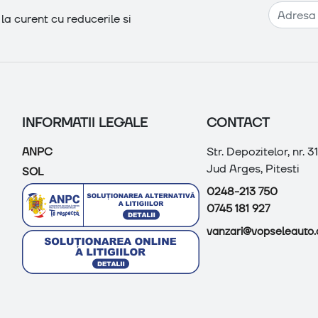
Adresa de e-mail
a curent cu reducerile si
INFORMATII LEGALE
CONTACT
Str. Depozitelor, nr. 31B
ANPC
Jud Arges, Pitesti
SOL
0248-213 750
0745 181 927
vanzari@vopseleauto