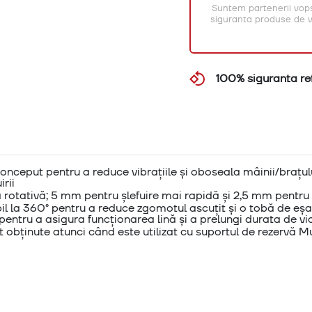
Suntem partenerii vops
siguranta produse de vo
100% siguranta ret
nceput pentru a reduce vibrațiile și oboseala mâinii/brațulu
irii
 rotativă; 5 mm pentru șlefuire mai rapidă și 2,5 mm pentru u
 la 360° pentru a reduce zgomotul ascuțit și o tobă de eșa
ntru a asigura funcționarea lină și a prelungi durata de vi
 obținute atunci când este utilizat cu suportul de rezervă Mult