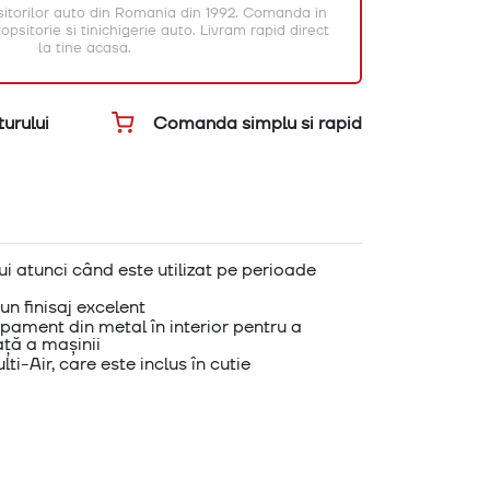
itorilor auto din Romania din 1992. Comanda in
psitorie si tinichigerie auto. Livram rapid direct
la tine acasa.
Comanda simplu si rapid
urului
i atunci când este utilizat pe perioade
n finisaj excelent
pament din metal în interior pentru a
ață a mașinii
i-Air, care este inclus în cutie