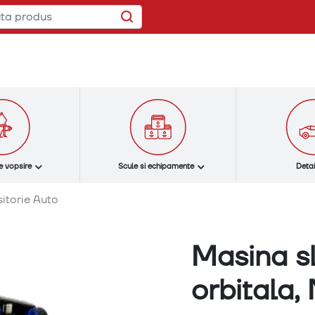
e vopsire
Scule si echipamente
Detai
itorie Auto
Masina s
orbitala