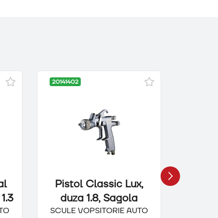
20141402
65759
al
Pistol Classic Lux,
Lam
1.3
duza 1.8, Sagola
pent
TO
SCULE VOPSITORIE AUTO
SCULE 
nuan