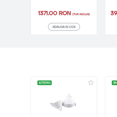
1371.00 RON
3
(TVA INCLUS)
ADAUGA IN COS
SITE190
3M