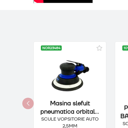
NOR23484
10
Masina slefuit
P
pneumatica orbitala,
BA
SCULE VOPSITORIE AUTO
NORTON, 2,5mm
S
2,5MM