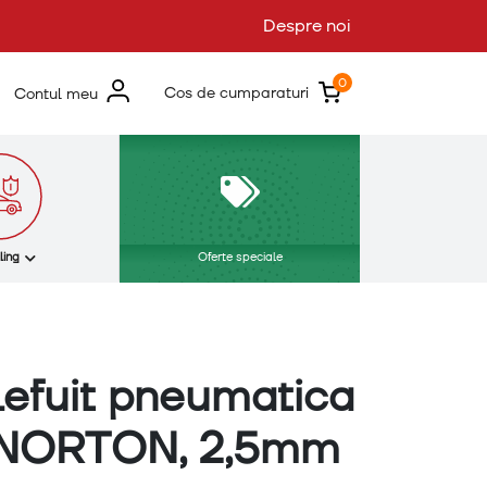
Despre noi
0
Cos de cumparaturi
Contul meu
ling
Oferte speciale
lefuit pneumatica
, NORTON, 2,5mm