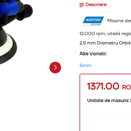
Descriere
Masina slef
12.000 rpm, viteză regl
2.5 mm Diametru Orbit
Alte Variatii:
5mm
1371.00
R
Unitate de masura: