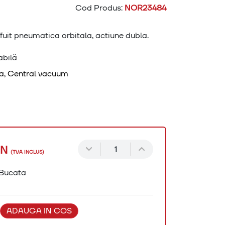
Cod Produs:
NOR23484
uit pneumatica orbitala, actiune dubla.
abilă
a, Central vacuum
ON
(TVA INCLUS)
Bucata
ADAUGA IN COS