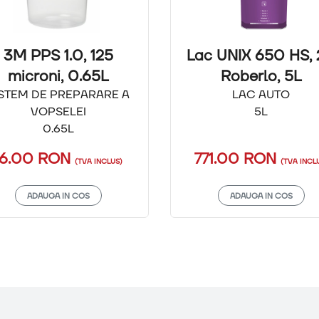
3M PPS 1.0, 125
Lac UNIX 650 HS, 2
microni, 0.65L
Roberlo, 5L
ISTEM DE PREPARARE A
LAC AUTO
VOPSELEI
5L
0.65L
16.00 RON
771.00 RON
(TVA INCLUS)
(TVA INCL
ADAUGA IN COS
ADAUGA IN COS