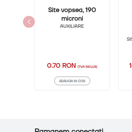
Site vopsea, 190
microni
AUXILIARE
S
0.70 RON
(TVA INCLUS)
ADAUGA IN COS
Ramanem conectati