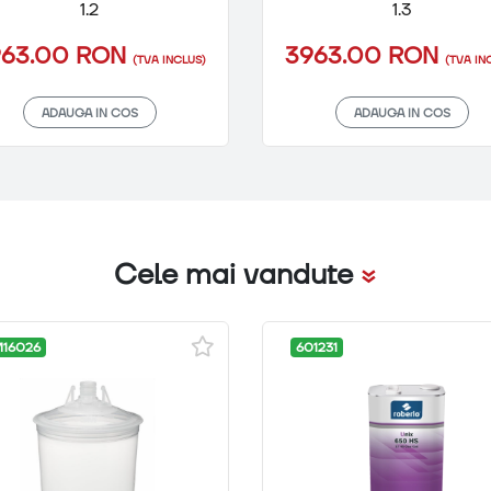
1.2
1.3
963.00 RON
3963.00 RON
(TVA INCLUS)
(TVA IN
ADAUGA IN COS
ADAUGA IN COS
Cele mai vandute
16026
601231